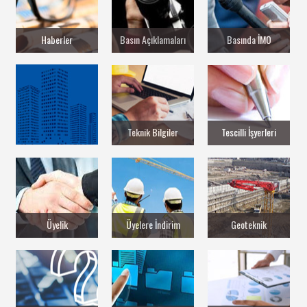
Haberler
Basın Açıklamaları
Basında İMO
Teknik Bilgiler
Tescilli İşyerleri
Üyelik
Üyelere İndirim
Geoteknik