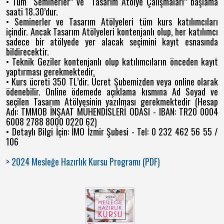
• Tüm “Seminerler” ve “Tasarım Atölye Çalışmaları” başlama
saati 18.30’dur.
• Seminerler ve Tasarım Atölyeleri tüm kurs katılımcıları
içindir. Ancak Tasarım Atölyeleri kontenjanlı olup, her katılımcı
sadece bir atölyede yer alacak seçimini kayıt esnasında
bildirecektir.
• Teknik Geziler kontenjanlı olup katılımcıların önceden kayıt
yaptırması gerekmektedir.
• Kurs ücreti 350 TL’dir. Ücret Şubemizden veya online olarak
ödenebilir. Online ödemede açıklama kısmına Ad Soyad ve
seçilen Tasarım Atölyesinin yazılması gerekmektedir (Hesap
Adı: TMMOB İNŞAAT MÜHENDİSLERİ ODASI - IBAN: TR20 0004
6008 2788 8000 0220 62)
• Detaylı Bilgi İçin: İMO İzmir Şubesi - Tel: 0 232 462 56 55 /
106
> 2024 Mesleğe Hazırlık Kursu Programı (PDF)