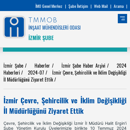
İMO Genel Merkez
|
Şube İletişim
|
Web Mail
|
Arama
|
TMMOB
İNŞAAT MÜHENDİSLERİ ODASI
İZMİR ŞUBE
İzmir Şube
/
Haberler
/
İzmir Şube Haber Arşivi
/
2024
Haberleri
/
2024-07
/
İzmir Çevre, Şehircilik ve İklim Değişikliği
İl Müdürlüğünü Ziyaret Ettik
/
İzmir Çevre, Şehircilik ve İklim Değişikliği
İl Müdürlüğünü Ziyaret Ettik
Çevre, Şehircilik ve İklim Değişikliği İzmir İl Müdürü Halit Ergin'i
Şube Yönetim Kurulu Üyelerimizle birlikte 10 Temmuz 2024